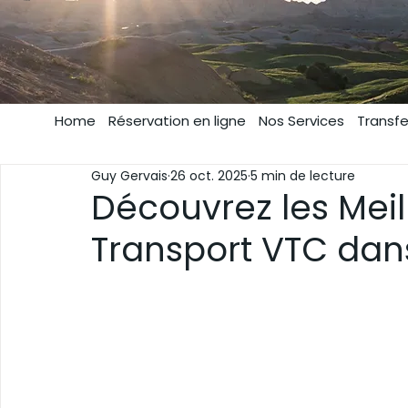
illico Cars
All Posts
Découverte
Mariage
Votre Ch
Home
Réservation en ligne
Nos Services
Transfe
Guy Gervais
26 oct. 2025
5 min de lecture
Découvrez les Mei
Transport VTC dan