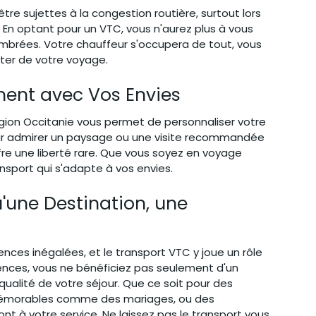
tre sujettes à la congestion routière, surtout lors 
n optant pour un VTC, vous n'aurez plus à vous 
brées. Votre chauffeur s'occupera de tout, vous 
ter de votre voyage.
ent avec Vos Envies
région Occitanie vous permet de personnaliser votre 
our admirer un paysage ou une visite recommandée 
ffre une liberté rare. Que vous soyez en voyage 
ransport qui s'adapte à vos envies.
'une Destination, une 
ences inégalées, et le transport VTC y joue un rôle 
gences, vous ne bénéficiez pas seulement d'un 
 qualité de votre séjour. Que ce soit pour des 
mémorables comme des mariages, ou des 
nt à votre service. Ne laissez pas le transport vous 